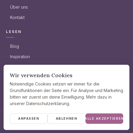
Über uns
Kontakt
LESEN
Blog
Inspiration
Wohnzimmer
Wir verwenden Cookies
Schlafzimmer
Notwendige Cookies setzen wir immer für die
Sonstiges
Grundfunktionen der Seite ein. Für Analyse und Marketing
bitten wir zuerst um deine Einwilligung. Mehr dazu in
Garten
unserer Datenschutzerklärung.
ANPASSEN
ABLEHNEN
ALLE AKZEPTIEREN
© 2026 · 51wohnen.de · Alle Rechte vorbehalten
Cookie-Einstellungen