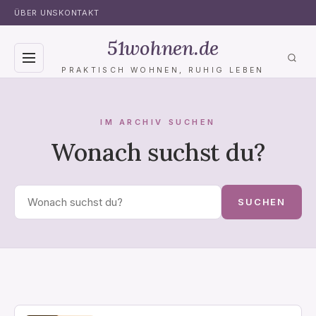
ÜBER UNS
KONTAKT
51wohnen.de
PRAKTISCH WOHNEN, RUHIG LEBEN
BLOG
IM ARCHIV SUCHEN
WOHNZIMMER
Wonach suchst du?
SCHLAFZIMMER
Suchen
BADEZIMMER
SUCHEN
KÜCHE
GARTEN
TOILETTE