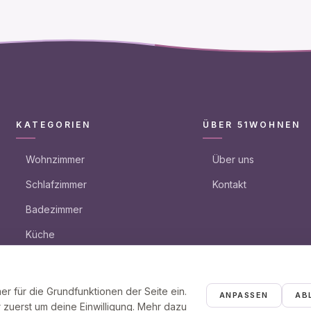
KATEGORIEN
ÜBER 51WOHNEN
Wohnzimmer
Über uns
Schlafzimmer
Kontakt
Badezimmer
Küche
Garten
r für die Grundfunktionen der Seite ein.
ANPASSEN
AB
r zuerst um deine Einwilligung. Mehr dazu