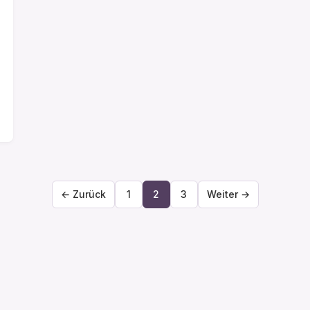
← Zurück
1
2
3
Weiter →