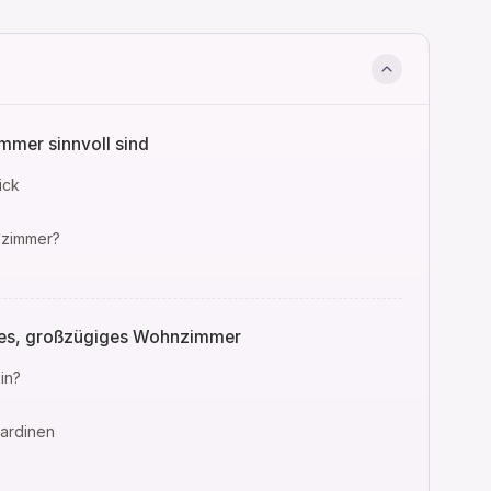
mmer sinnvoll sind
ick
nzimmer?
ges, großzügiges Wohnzimmer
in?
ardinen