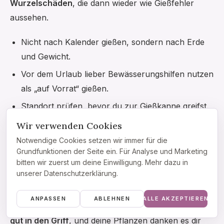
Wurzelschäden
, die dann wieder wie Gießfehler
aussehen.
Nicht nach Kalender gießen, sondern nach Erde
und Gewicht.
Vor dem Urlaub lieber Bewässerungshilfen nutzen
als „auf Vorrat“ gießen.
Standort prüfen, bevor du zur Gießkanne greifst.
Dünger sparsam einsetzen und im Winter
Wir verwenden Cookies
reduzieren.
Notwendige Cookies setzen wir immer für die
Grundfunktionen der Seite ein. Für Analyse und Marketing
Wenn du merkst, dass du zum Übergießen neigst,
bitten wir zuerst um deine Einwilligung. Mehr dazu in
unserer Datenschutzerklärung.
hilft ein kleiner Zettel am Topf mit dem Hinweis „erst
fühlen, dann gießen“. Klingt banal, wirkt aber.
Mit ein
ANPASSEN
ABLEHNEN
ALLE AKZEPTIEREN
paar einfachen Routinen bekommst du das Gießen
gut in den Griff
, und deine Pflanzen danken es dir