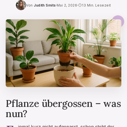
Von
Judith Smits
Mai 2, 2026
13 Min. Lesezeit
SONSTIGES
FLUR
REINIGUNG
INSPIRATION
KONTAKT
ÜBER 51WOHNEN
Pflanze übergossen – was
nun?
inmal kurz nicht aufgepasst, schon steht der