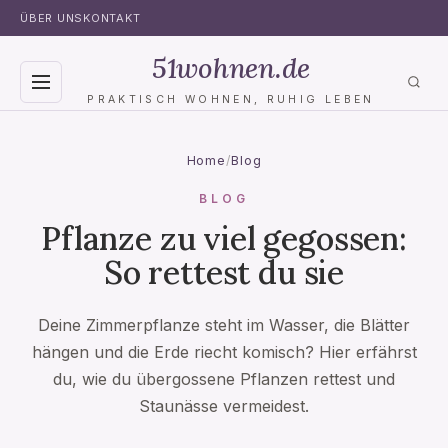
ÜBER UNS
KONTAKT
51wohnen.de
PRAKTISCH WOHNEN, RUHIG LEBEN
BLOG
Home
/
Blog
WOHNZIMMER
BLOG
Pflanze zu viel gegossen:
SCHLAFZIMMER
So rettest du sie
BADEZIMMER
Deine Zimmerpflanze steht im Wasser, die Blätter
KÜCHE
hängen und die Erde riecht komisch? Hier erfährst
du, wie du übergossene Pflanzen rettest und
GARTEN
Staunässe vermeidest.
TOILETTE